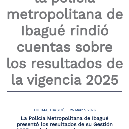
the
metropolitana de
screen
reader
to
Ibagué rindió
help
you
navigate
cuentas sobre
and
interact
with
los resultados de
the
content.
la vigencia 2025
TOLIMA
IBAGUÉ
25 March, 2026
La Policía Metropolitana de Ibagué
presentó los resultados de su Gestión