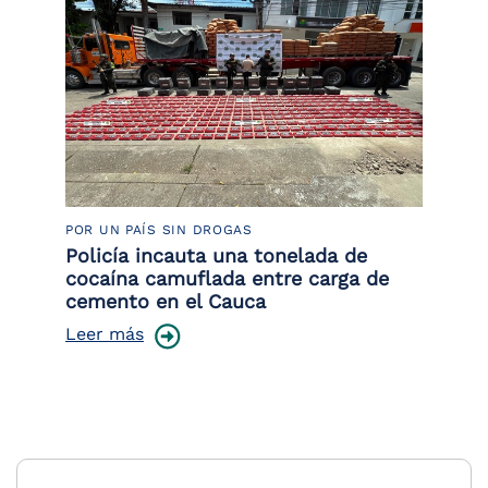
POR UN PAÍS SIN DROGAS
LU
Policía incauta una tonelada de
Tr
cocaína camuflada entre carga de
pr
cemento en el Cauca
lo
Leer más
Le