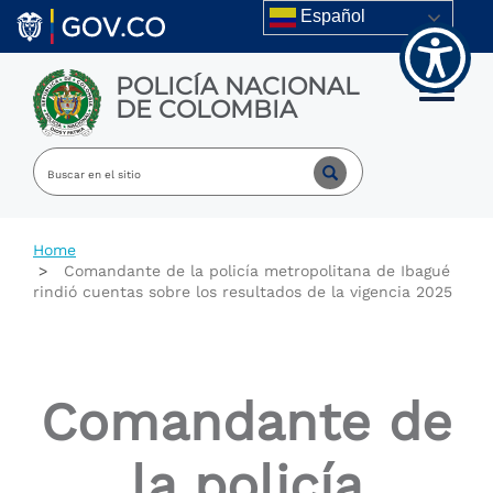
Welcome
Skip to main content
Español
to
All
in
POLICÍA NACIONAL
One
Toggle m
DE COLOMBIA
Accessibility
screen
reader.
To
start
the
All
Home
in
Comandante de la policía metropolitana de Ibagué
One
rindió cuentas sobre los resultados de la vigencia 2025
Accessibility
screen
reader,
press
"Ctrl
Comandante de
+
/".
This
la policía
shortcut
activates