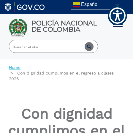
Welcome
Skip to main content
Español
to
All
in
POLICÍA NACIONAL
One
Toggle m
DE COLOMBIA
Accessibility
screen
reader.
To
start
the
All
Home
in
Con dignidad cumplimos en el regreso a clases
One
2026
Accessibility
screen
reader,
press
"Ctrl
Con dignidad
+
/".
This
cumplimos en el
shortcut
activates