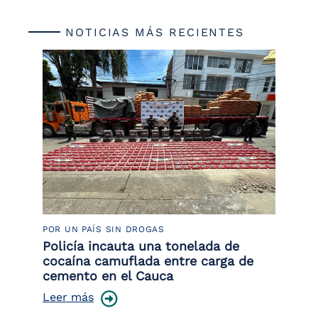
NOTICIAS MÁS RECIENTES
POR UN PAÍS SIN DROGAS
LU
Policía incauta una tonelada de
Tr
cocaína camuflada entre carga de
pr
cemento en el Cauca
lo
Leer más
Le