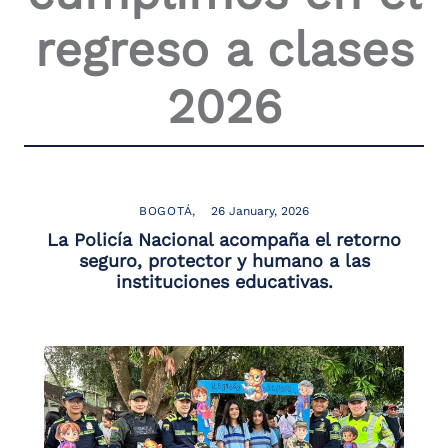
the
regreso a clases
screen
reader
to
2026
help
you
navigate
and
interact
with
the
BOGOTÁ
26 January, 2026
content.
La Policía Nacional acompaña el retorno
seguro, protector y humano a las
instituciones educativas.