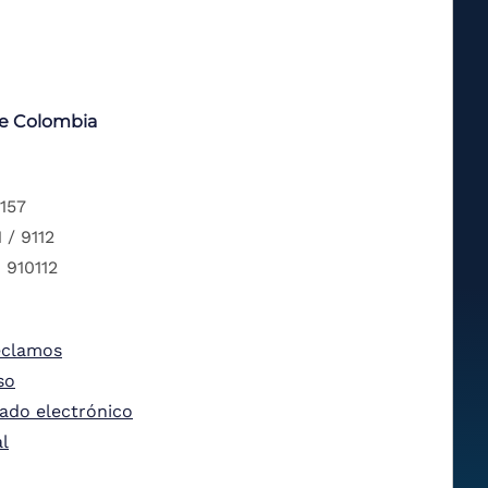
de Colombia
 157
 / 9112
 910112
eclamos
so
tado electrónico
al