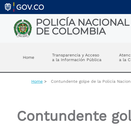
Skip to main content
POLICÍA NACIONAL
DE COLOMBIA
Toggle menu
Transparencia y Acceso
Atenc
Home
a la Información Pública
a la 
Home
Contundente golpe de la Policía Naciona
Contundente golp