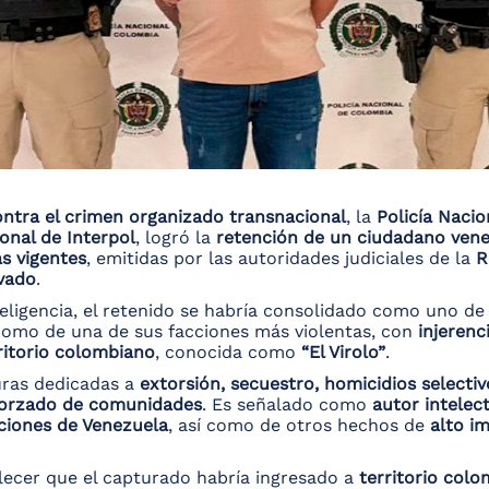
ntra el crimen organizado transnacional
, la
Policía Naci
onal de Interpol
, logró la
retención de un ciudadano ven
as vigentes
, emitidas por las autoridades judiciales de la
R
avado
.
teligencia, el retenido se habría consolidado como uno de
 como de una de sus facciones más violentas, con
injerenc
rritorio colombiano
, conocida como
“El Virolo”
.
turas dedicadas a
extorsión, secuestro, homicidios selecti
forzado de comunidades
. Es señalado como
autor intelec
aciones de Venezuela
, así como de otros hechos de
alto i
blecer que el capturado habría ingresado a
territorio col