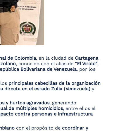
onal de Colombia
, en la ciudad de
Cartagena
ezolano
, conocido con el alias de
“El Virolo”
,
epública Bolivariana de Venezuela
, por los
 los
principales cabecillas de la organización
ia directa en el estado Zulia (Venezuela)
y
vos y hurtos agravados
, generando
tual de múltiples homicidios
, entre ellos el
mpacto contra personas e infraestructura
ombiano
con el propósito de
coordinar y