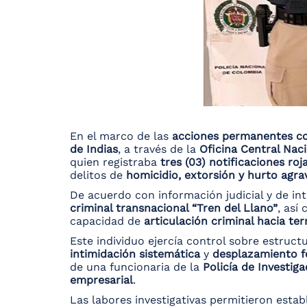
En el marco de las
acciones permanentes co
de Indias
, a través de la
Oficina Central Naci
quien registraba
tres (03) notificaciones roj
delitos de
homicidio, extorsión y hurto agr
De acuerdo con información judicial y de in
criminal transnacional “Tren del Llano”
, así
capacidad de
articulación criminal hacia te
Este individuo ejercía control sobre estruc
intimidación sistemática
y
desplazamiento 
de una funcionaria de la
Policía de Investig
empresarial
.
Las labores investigativas permitieron esta