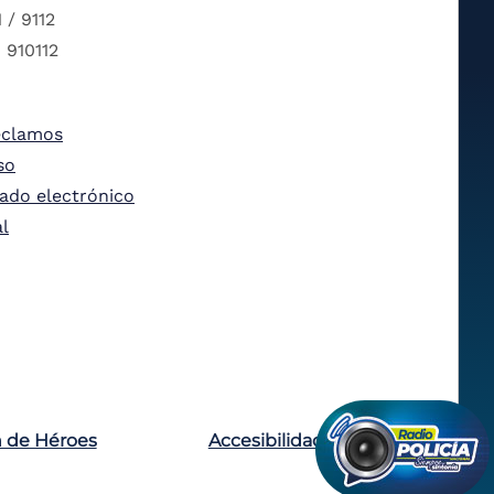
 / 9112
 910112
eclamos
so
tado electrónico
al
n de Héroes
Accesibilidad