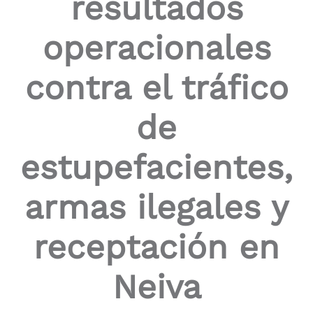
resultados
the
screen
operacionales
reader
to
help
contra el tráfico
you
navigate
and
de
interact
with
the
estupefacientes,
content.
armas ilegales y
receptación en
Neiva