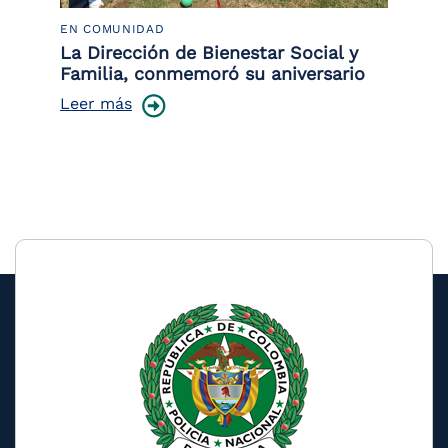
EN COMUNIDAD
PO
 la
La Dirección de Bienestar Social y
Po
Familia, conmemoró su aniversario
co
ce
Leer más
Le