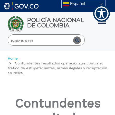
Welcome
Skip to main content
Español
to
All
in
POLICÍA NACIONAL
One
Toggle m
DE COLOMBIA
Accessibility
screen
reader.
To
start
the
All
Home
in
Contundentes resultados operacionales contra el
One
tráfico de estupefacientes, armas ilegales y receptación
Accessibility
en Neiva
screen
reader,
press
"Ctrl
+
Contundentes
/".
This
shortcut
activates