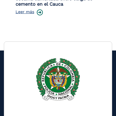
cemento en el Cauca
lo
Leer más
Le