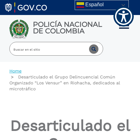
Welcome
Skip to main content
Español
to
All
in
POLICÍA NACIONAL
One
Toggle m
DE COLOMBIA
Accessibility
screen
reader.
To
start
the
All
Home
in
Desarticulado el Grupo Delincuencial Común
One
Organizado “Los Vensur” en Riohacha, dedicados al
Accessibility
microtráfico
screen
reader,
press
"Ctrl
+
Desarticulado el
/".
This
shortcut
activates