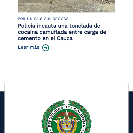
POR UN PAÍS SIN DROGAS
LU
Policía incauta una tonelada de
Tr
cocaína camuflada entre carga de
pr
cemento en el Cauca
lo
Leer más
Le