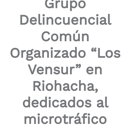
Grupo
the
screen
Delincuencial
reader
to
help
Común
you
navigate
and
Organizado “Los
interact
with
the
Vensur” en
content.
Riohacha,
dedicados al
microtráfico