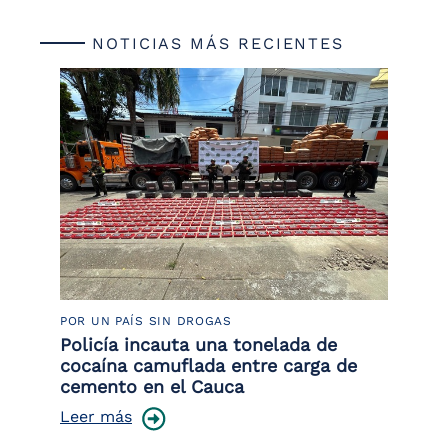
NOTICIAS MÁS RECIENTES
POR UN PAÍS SIN DROGAS
LU
Policía incauta una tonelada de
Tr
cocaína camuflada entre carga de
pr
cemento en el Cauca
lo
Leer más
Le