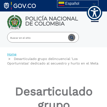
Welcome
Skip to main content
Español
to
All
in
POLICÍA NACIONAL
One
Toggle m
DE COLOMBIA
Accessibility
screen
reader.
To
start
the
All
Home
in
Desarticulado grupo delincuencial 'Los
One
Oportunistas' dedicado al secuestro y hurto en el Meta
Accessibility
screen
reader,
press
"Ctrl
Desarticulado
+
/".
This
grupo
shortcut
activates