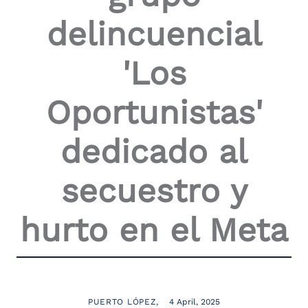
the
delincuencial
screen
reader
to
'Los
help
you
navigate
Oportunistas'
and
interact
with
dedicado al
the
content.
secuestro y
hurto en el Meta
PUERTO LÓPEZ
4 April, 2025