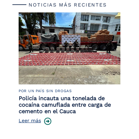
NOTICIAS MÁS RECIENTES
POR UN PAÍS SIN DROGAS
LU
Policía incauta una tonelada de
Tr
cocaína camuflada entre carga de
pr
cemento en el Cauca
lo
Leer más
Le