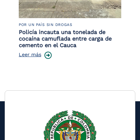
POR UN PAÍS SIN DROGAS
LU
or
Policía incauta una tonelada de
La
de
cocaína camuflada entre carga de
de
cemento en el Cauca
Le
Leer más