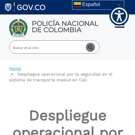
Welcome
Skip to main content
Español
to
All
in
POLICÍA NACIONAL
One
Toggle m
DE COLOMBIA
Accessibility
screen
reader.
To
start
the
All
Home
in
Despliegue operacional por la seguridad en el
One
sistema de transporte masivo en Cali
Accessibility
screen
reader,
press
"Ctrl
Despliegue
+
/".
This
operacional por
shortcut
activates