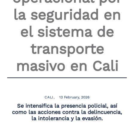
the
la seguridad en
screen
reader
to
el sistema de
help
you
navigate
transporte
and
interact
with
masivo en Cali
the
content.
CALI
13 February, 2026
Se intensifica la presencia policial, así
como las acciones contra la delincuencia,
la intolerancia y la evasión.