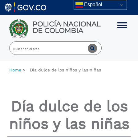
Skip to main content
Español
POLICÍA NACIONAL
Toggle m
DE COLOMBIA
Home
Día dulce de los niños y las niñas
Día dulce de los
niños y las niñas