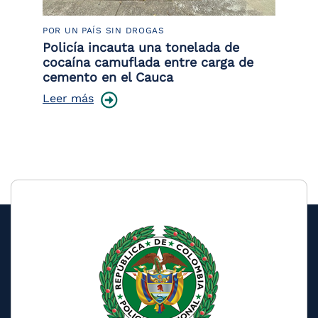
POR UN PAÍS SIN DROGAS
LU
Policía incauta una tonelada de
Tr
cocaína camuflada entre carga de
pr
cemento en el Cauca
lo
Leer más
Le