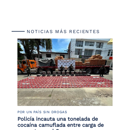
NOTICIAS MÁS RECIENTES
POR UN PAÍS SIN DROGAS
LU
or
Policía incauta una tonelada de
La
de
cocaína camuflada entre carga de
de