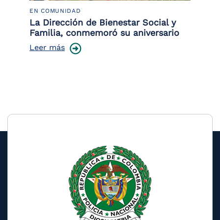
EN COMUNIDAD
PO
 la
La Dirección de Bienestar Social y
Po
Familia, conmemoró su aniversario
co
ce
Leer más
Le