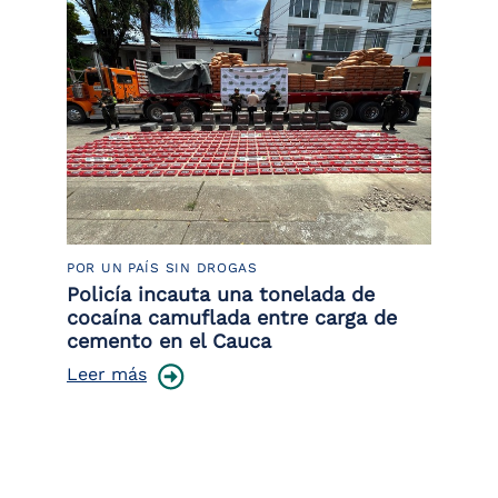
POR UN PAÍS SIN DROGAS
LU
Policía incauta una tonelada de
Tr
cocaína camuflada entre carga de
pr
cemento en el Cauca
lo
Leer más
Le