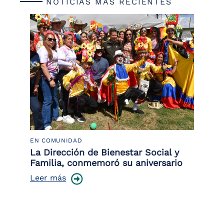
NOTICIAS MÁS RECIENTES
EN COMUNIDAD
PO
 la
La Dirección de Bienestar Social y
Po
Familia, conmemoró su aniversario
co
ce
Leer más
Le