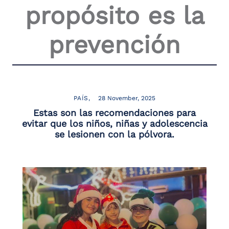
propósito es la
the
screen
reader
prevención
to
help
you
navigate
and
interact
with
PAÍS
28 November, 2025
the
Estas son las recomendaciones para
content.
evitar que los niños, niñas y adolescencia
se lesionen con la pólvora.