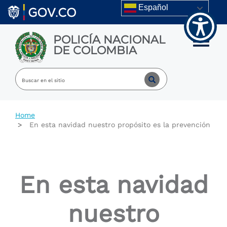
Welcome
Skip to main content
Español
to
All
in
POLICÍA NACIONAL
One
Toggle m
DE COLOMBIA
Accessibility
screen
reader.
To
start
the
All
Home
in
En esta navidad nuestro propósito es la prevención
One
Accessibility
screen
reader,
press
En esta navidad
"Ctrl
+
/".
nuestro
This
shortcut
activates