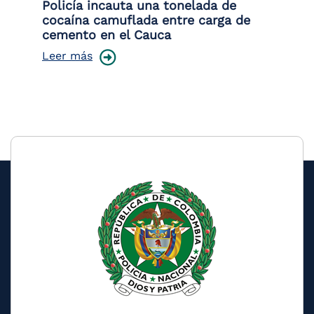
Policía incauta una tonelada de
Tr
cocaína camuflada entre carga de
pr
cemento en el Cauca
lo
Leer más
Le