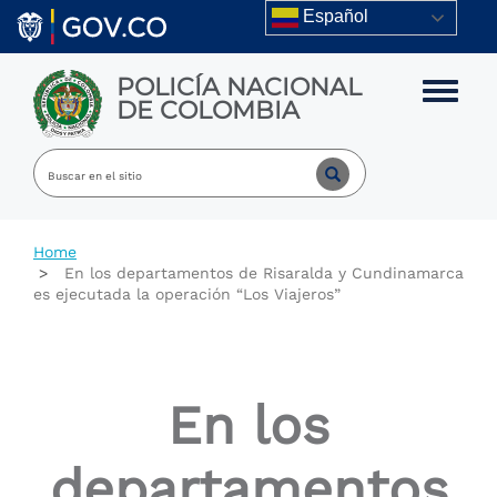
Skip to main content
Español
POLICÍA NACIONAL
Toggle m
DE COLOMBIA
Home
En los departamentos de Risaralda y Cundinamarca
es ejecutada la operación “Los Viajeros”
En los
departamentos