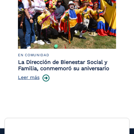
EN COMUNIDAD
PO
 la
La Dirección de Bienestar Social y
Po
Familia, conmemoró su aniversario
co
ce
Leer más
Le