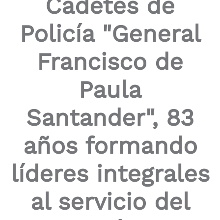
Cadetes de
the
screen
Policía "General
reader
to
help
Francisco de
you
navigate
and
Paula
interact
with
the
Santander", 83
content.
años formando
líderes integrales
al servicio del