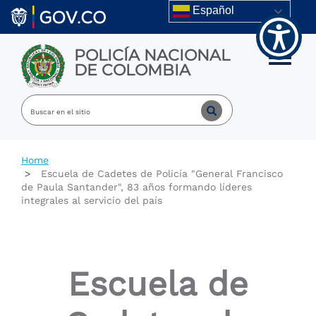
Welcome
Skip to main content
Español
to
All
in
POLICÍA NACIONAL
One
Toggle m
DE COLOMBIA
Accessibility
screen
reader.
To
start
the
All
Home
in
Escuela de Cadetes de Policía "General Francisco
One
de Paula Santander", 83 años formando líderes
Accessibility
integrales al servicio del país
screen
reader,
press
"Ctrl
+
Escuela de
/".
This
shortcut
activates