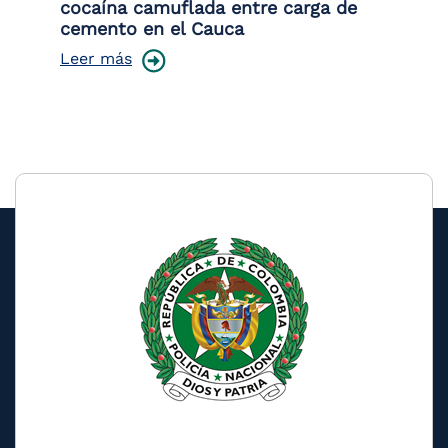
cocaína camuflada entre carga de
pr
cemento en el Cauca
lo
Leer más
Le