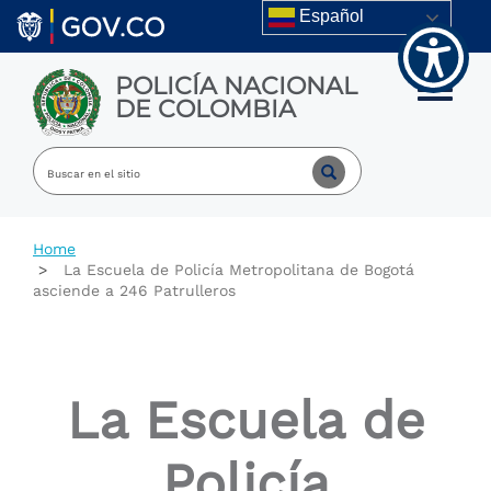
Welcome
Skip to main content
Español
to
All
in
POLICÍA NACIONAL
One
Toggle m
DE COLOMBIA
Accessibility
screen
reader.
To
start
the
All
Home
in
La Escuela de Policía Metropolitana de Bogotá
One
asciende a 246 Patrulleros
Accessibility
screen
reader,
press
"Ctrl
La Escuela de
+
/".
This
Policía
shortcut
activates