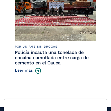
POR UN PAÍS SIN DROGAS
LU
Policía incauta una tonelada de
Tr
cocaína camuflada entre carga de
pr
cemento en el Cauca
lo
Leer más
Le