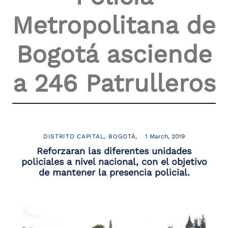
the
Metropolitana de
screen
reader
to
Bogotá asciende
help
you
navigate
a 246 Patrulleros
and
interact
with
the
content.
DISTRITO CAPITAL
BOGOTÁ
1 March, 2019
Reforzaran las diferentes unidades
policiales a nivel nacional, con el objetivo
de mantener la presencia policial.