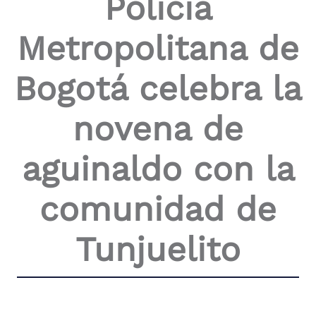
Policía
the
screen
Metropolitana de
reader
to
help
Bogotá celebra la
you
navigate
and
novena de
interact
with
the
aguinaldo con la
content.
comunidad de
Tunjuelito