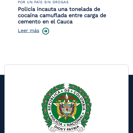
POR UN PAÍS SIN DROGAS
LU
or
Policía incauta una tonelada de
La
de
cocaína camuflada entre carga de
de
cemento en el Cauca
Le
Leer más