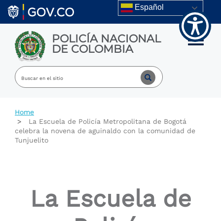
Welcome
Skip to main content
Español
to
All
in
POLICÍA NACIONAL
One
Toggle m
DE COLOMBIA
Accessibility
screen
reader.
To
start
the
All
Home
in
La Escuela de Policía Metropolitana de Bogotá
One
celebra la novena de aguinaldo con la comunidad de
Accessibility
Tunjuelito
screen
reader,
press
"Ctrl
+
La Escuela de
/".
This
shortcut
activates