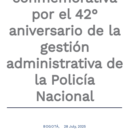
the
por el 42°
screen
reader
to
aniversario de la
help
you
navigate
gestión
and
interact
with
administrativa de
the
content.
la Policía
Nacional
BOGOTÁ
28 July, 2025