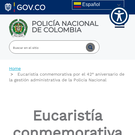
Welcome
Skip to main content
Español
to
All
in
POLICÍA NACIONAL
One
Toggle m
DE COLOMBIA
Accessibility
screen
reader.
To
start
the
All
Home
in
Eucaristía conmemorativa por el 42° aniversario de
One
la gestión administrativa de la Policía Nacional
Accessibility
screen
reader,
press
"Ctrl
Eucaristía
+
/".
This
conmemorativa
shortcut
activates