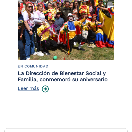
EN COMUNIDAD
PO
 la
La Dirección de Bienestar Social y
Po
Familia, conmemoró su aniversario
co
ce
Leer más
Le