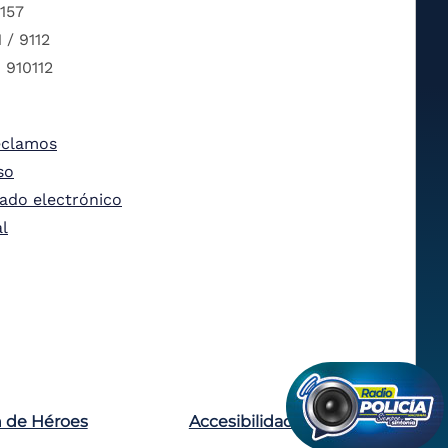
 157
 / 9112
 910112
eclamos
so
tado electrónico
al
n de Héroes
Accesibilidad