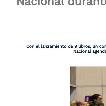
Nacional durante
the
screen
reader
to
help
you
navigate
and
interact
with
Con el lanzamiento de 9 libros, un con
the
Nacional agenda
content.