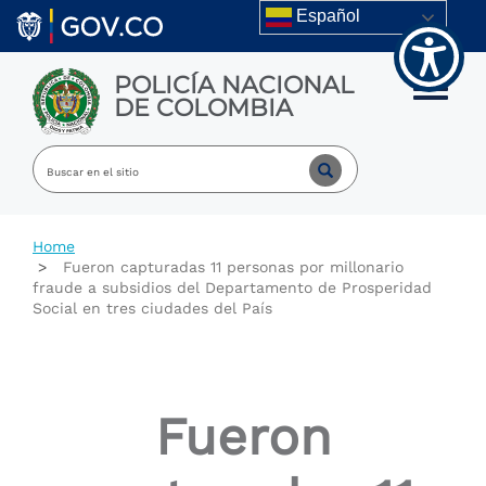
Welcome
Skip to main content
Español
to
All
in
POLICÍA NACIONAL
One
Toggle m
DE COLOMBIA
Accessibility
screen
reader.
To
start
the
All
Home
in
Fueron capturadas 11 personas por millonario
One
fraude a subsidios del Departamento de Prosperidad
Accessibility
Social en tres ciudades del País
screen
reader,
press
"Ctrl
+
Fueron
/".
This
shortcut
activates