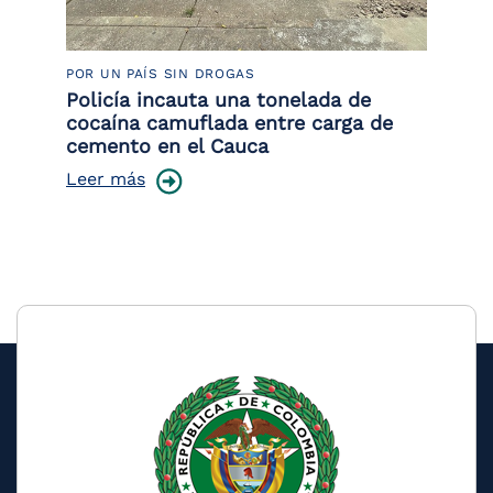
POR UN PAÍS SIN DROGAS
LU
or
Policía incauta una tonelada de
La
de
cocaína camuflada entre carga de
de
cemento en el Cauca
Le
Leer más