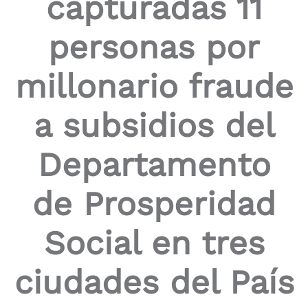
capturadas 11
the
screen
personas por
reader
to
help
millonario fraude
you
navigate
and
a subsidios del
interact
with
the
Departamento
content.
de Prosperidad
Social en tres
ciudades del País