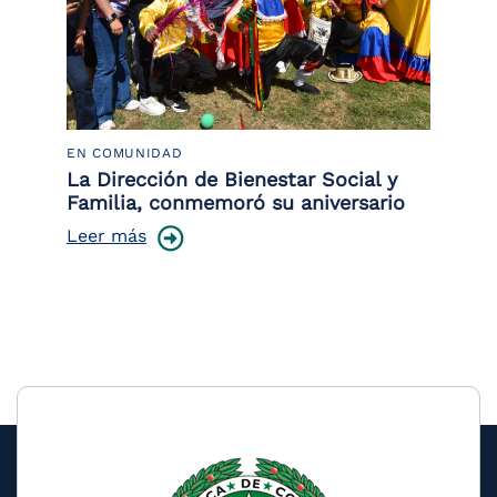
EN COMUNIDAD
PO
 la
La Dirección de Bienestar Social y
Po
Familia, conmemoró su aniversario
co
ce
Leer más
Le