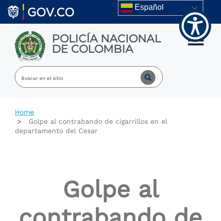
Welcome
Skip to main content
Español
to
All
in
POLICÍA NACIONAL
One
Toggle m
DE COLOMBIA
Accessibility
screen
reader.
To
start
the
All
Home
in
Golpe al contrabando de cigarrillos en el
One
departamento del Cesar
Accessibility
screen
reader,
press
"Ctrl
Golpe al
+
/".
This
contrabando de
shortcut
activates