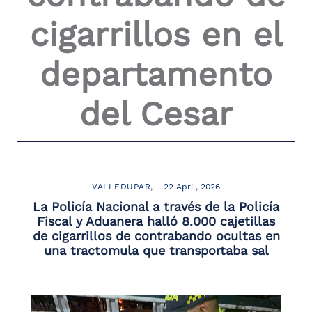
the
cigarrillos en el
screen
reader
to
departamento
help
you
navigate
del Cesar
and
interact
with
the
content.
VALLEDUPAR
22 April, 2026
La Policía Nacional a través de la Policía
Fiscal y Aduanera halló 8.000 cajetillas
de cigarrillos de contrabando ocultas en
una tractomula que transportaba sal