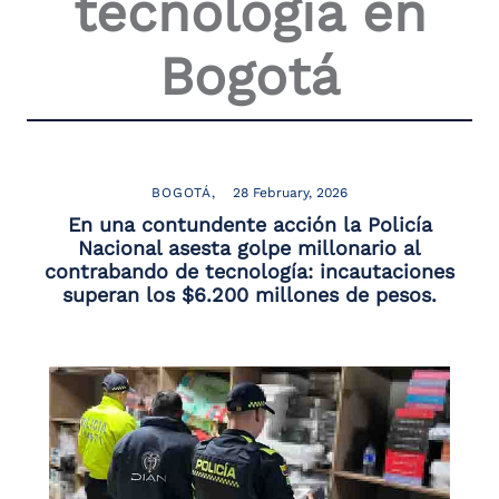
tecnología en
the
screen
Bogotá
reader
to
help
you
navigate
and
interact
BOGOTÁ
28 February, 2026
with
En una contundente acción la Policía
the
Nacional asesta golpe millonario al
content.
contrabando de tecnología: incautaciones
superan los $6.200 millones de pesos.