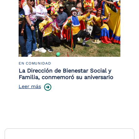
EN COMUNIDAD
PO
 la
La Dirección de Bienestar Social y
Po
Familia, conmemoró su aniversario
co
ce
Leer más
Le