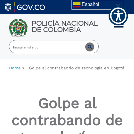
Welcome
Skip to main content
Español
to
All
in
POLICÍA NACIONAL
One
Toggle m
DE COLOMBIA
Accessibility
screen
reader.
To
start
the
All
Home
Golpe al contrabando de tecnología en Bogotá
in
One
Accessibility
screen
reader,
Golpe al
press
"Ctrl
+
contrabando de
/".
This
shortcut
activates