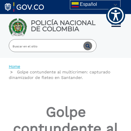
Welcome
Skip to main content
Español
to
All
in
POLICÍA NACIONAL
One
Toggle m
DE COLOMBIA
Accessibility
screen
reader.
To
start
the
All
Home
in
Golpe contundente al multicrimen: capturado
One
dinamizador de fleteo en Santander.
Accessibility
screen
reader,
press
"Ctrl
Golpe
+
/".
This
contundente al
shortcut
activates