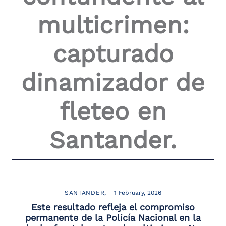
the
multicrimen:
screen
reader
to
capturado
help
you
navigate
dinamizador de
and
interact
with
fleteo en
the
content.
Santander.
SANTANDER
1 February, 2026
Este resultado refleja el compromiso
permanente de la Policía Nacional en la