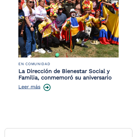
EN COMUNIDAD
PO
 la
La Dirección de Bienestar Social y
Po
Familia, conmemoró su aniversario
co
ce
Leer más
Le