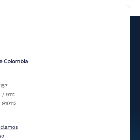
de Colombia
 157
 / 9112
 910112
eclamos
so