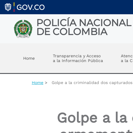
Welcome
Skip to main content
to
All
in
POLICÍA NACIONAL
One
DE COLOMBIA
Accessibility
screen
reader.
Toggle menu
To
start
Transparencia y Acceso
Atenc
Home
the
a la Información Pública
a la 
All
in
One
Accessibility
Home
Golpe a la criminalidad dos capturado
screen
reader,
press
"Ctrl
+
Golpe a la
/".
This
shortcut
activates