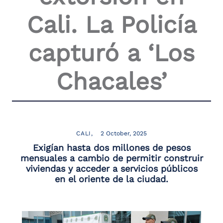
the
Cali. La Policía
screen
reader
to
capturó a ‘Los
help
you
navigate
Chacales’
and
interact
with
the
content.
CALI
2 October, 2025
Exigían hasta dos millones de pesos
mensuales a cambio de permitir construir
viviendas y acceder a servicios públicos
en el oriente de la ciudad.