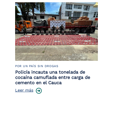
POR UN PAÍS SIN DROGAS
LU
or
Policía incauta una tonelada de
La
de
cocaína camuflada entre carga de
de
cemento en el Cauca
Le
Leer más