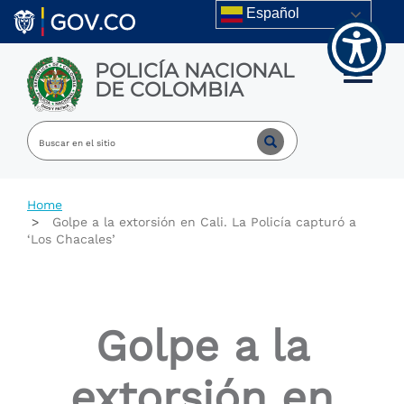
Welcome
Skip to main content
Español
to
All
in
POLICÍA NACIONAL
One
Toggle m
DE COLOMBIA
Accessibility
screen
reader.
To
start
the
All
Home
in
Golpe a la extorsión en Cali. La Policía capturó a
One
‘Los Chacales’
Accessibility
screen
reader,
press
"Ctrl
Golpe a la
+
/".
This
extorsión en
shortcut
activates