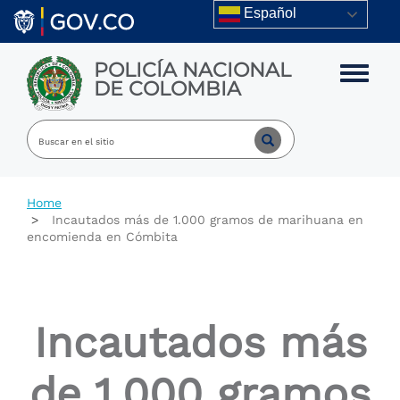
Skip to main content
Español
POLICÍA NACIONAL
Toggle m
DE COLOMBIA
Home
Incautados más de 1.000 gramos de marihuana en
encomienda en Cómbita
Incautados más
de 1.000 gramos