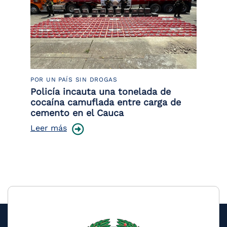
POR UN PAÍS SIN DROGAS
LU
Policía incauta una tonelada de
Tr
cocaína camuflada entre carga de
pr
cemento en el Cauca
lo
Leer más
Le