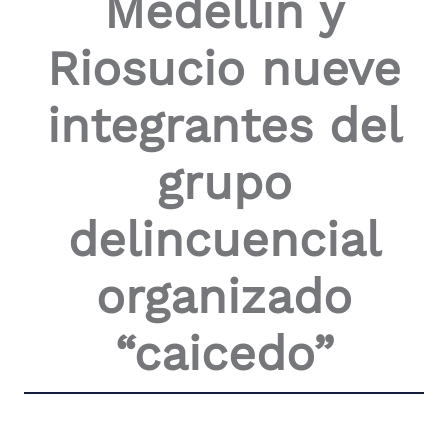
Medellín y
the
screen
Riosucio nueve
reader
to
help
integrantes del
you
navigate
and
grupo
interact
with
the
delincuencial
content.
organizado
“caicedo”