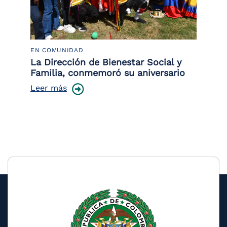
EN COMUNIDAD
PO
 la
La Dirección de Bienestar Social y
Po
Familia, conmemoró su aniversario
co
ce
Leer más
Le