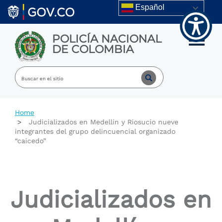
Welcome
Skip to main content
Español
to
All
in
POLICÍA NACIONAL
One
Toggle m
DE COLOMBIA
Accessibility
screen
reader.
To
start
the
All
Home
in
Judicializados en Medellín y Riosucio nueve
One
integrantes del grupo delincuencial organizado
Accessibility
“caicedo”
screen
reader,
press
"Ctrl
+
Judicializados en
/".
This
shortcut
activates