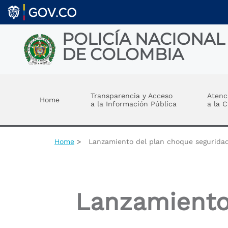
Skip to main content
POLICÍA NACIONAL
DE COLOMBIA
Toggle menu
Transparencia y Acceso
Atenc
Home
a la Información Pública
a la 
Home
Lanzamiento del plan choque segurida
Lanzamiento