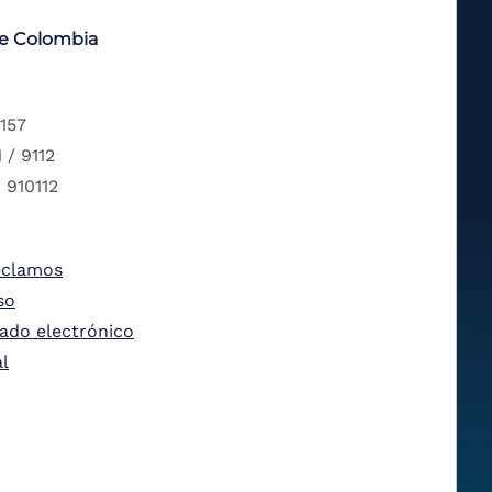
de Colombia
 157
 / 9112
 910112
eclamos
so
tado electrónico
al