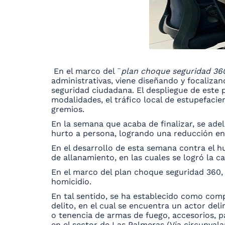
En el marco del ¨
plan choque seguridad 36
administrativas, viene diseñando y focaliza
seguridad ciudadana. El despliegue de este 
modalidades, el tráfico local de estupefacien
gremios.
En la semana que acaba de finalizar, se ade
hurto a persona, logrando una reducción en 
En el desarrollo de esta semana contra el h
de allanamiento, en las cuales se logró la c
En el marco del plan choque seguridad 360, 
homicidio.
En tal sentido, se ha establecido como comp
delito, en el cual se encuentra un actor deli
o tenencia de armas de fuego, accesorios, p
en el sector de Las Palmeras (Vía circunv