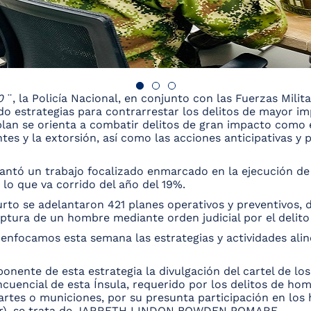
0
¨, la Policía Nacional, en conjunto con las Fuerzas Milita
ndo estrategias para contrarrestar los delitos de mayor i
plan se orienta a combatir delitos de gran impacto como e
tes y la extorsión, así como las acciones anticipativas y pr
lantó un trabajo focalizado enmarcado en la ejecución de 
lo que va corrido del año del 19%.
urto se adelantaron 421 planes operativos y preventivos, 
aptura de un hombre mediante orden judicial por el delito
enfocamos esta semana las estrategias y actividades alin
onente de esta estrategia la divulgación del cartel de lo
ncuencial de esta Ínsula, requerido por los delitos de hom
artes o municiones, por su presunta participación en lo
alar), se trata de JARRETH LINDON BOWDEN POMARE.