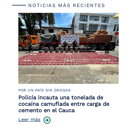
NOTICIAS MÁS RECIENTES
POR UN PAÍS SIN DROGAS
LU
Policía incauta una tonelada de
Tr
cocaína camuflada entre carga de
pr
cemento en el Cauca
lo
Leer más
Le