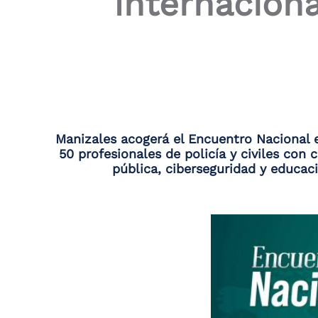
Internaciona
the
screen
reader
to
help
you
navigate
and
interact
with
Manizales acogerá el Encuentro Nacional e
the
50 profesionales de policía y civiles con 
content.
pública, ciberseguridad y educac