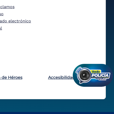
eclamos
so
tado electrónico
al
n de Héroes
Accesibilidad