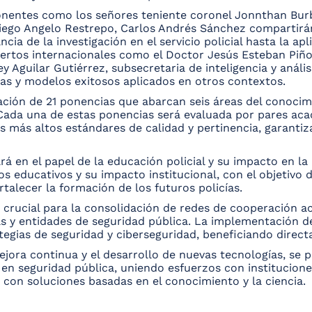
onentes como los señores teniente coronel Jonnthan Burba
 Diego Angelo Restrepo, Carlos Andrés Sánchez compartirá
 de la investigación en el servicio policial hasta la aplic
pertos internacionales como el Doctor Jesús Esteban Piñon
y Aguilar Gutiérrez, subsecretaria de inteligencia y análi
as y modelos exitosos aplicados en otros contextos.
ación de 21 ponencias que abarcan seis áreas del conocim
 Cada una de estas ponencias será evaluada por pares ac
 más altos estándares de calidad y pertinencia, garantiza
ará en el papel de la educación policial y su impacto en la
 educativos y su impacto institucional, con el objetivo d
alecer la formación de los futuros policías.
crucial para la consolidación de redes de cooperación ac
s y entidades de seguridad pública. La implementación de
ategias de seguridad y ciberseguridad, beneficiando direc
jora continua y el desarrollo de nuevas tecnologías, se 
n en seguridad pública, uniendo esfuerzos con institucion
o con soluciones basadas en el conocimiento y la ciencia.