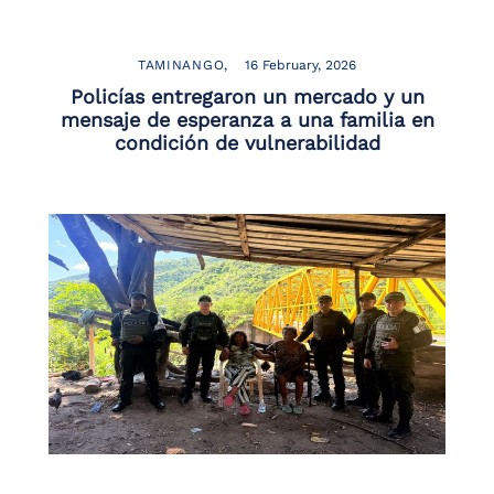
the
screen
reader
TAMINANGO
16 February, 2026
to
Policías entregaron un mercado y un
help
mensaje de esperanza a una familia en
you
condición de vulnerabilidad
navigate
and
interact
with
the
content.