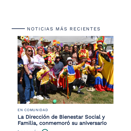
NOTICIAS MÁS RECIENTES
EN COMUNIDAD
PO
 la
La Dirección de Bienestar Social y
Po
Familia, conmemoró su aniversario
co
ce