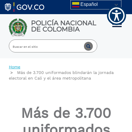
Welcome
Skip to main content
Español
to
All
in
POLICÍA NACIONAL
One
Toggle m
DE COLOMBIA
Accessibility
screen
reader.
To
start
the
All
Home
in
Más de 3.700 uniformados blindarán la jornada
One
electoral en Cali y el área metropolitana
Accessibility
screen
reader,
press
"Ctrl
Más de 3.700
+
/".
This
uniformados
shortcut
activates