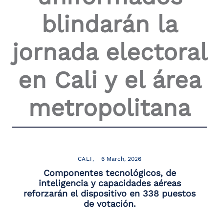
the
blindarán la
screen
reader
to
jornada electoral
help
you
navigate
en Cali y el área
and
interact
with
metropolitana
the
content.
CALI
6 March, 2026
Componentes tecnológicos, de
inteligencia y capacidades aéreas
reforzarán el dispositivo en 338 puestos
de votación.