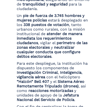
de
tranquilidad y seguridad
para la
ciudadanía.
Un
pie de fuerza de 3.745 hombres y
mujeres policías
estará desplegado en
los
338 puestos de votación
, tanto
urbanos como rurales, con la misión
institucional de
atender de manera
inmediata los requerimientos
ciudadanos
, vigilar el
perímetro de las
zonas electorales
y
neutralizar
cualquier conducta que configure
delitos electorales
.
Para este despliegue, la Institución ha
dispuesto los componentes de
Investigación Criminal
,
Inteligencia
,
vigilancia aérea
con el helicóptero
“Halcón” Bell 407
y el
Sistema Aéreo
Remotamente Tripulado (drones)
, así
como
reacciones motorizadas
y
unidades de apoyo de la
Jefatura
Nacional del Servicio de Policía
.
Con el fin de centralizar la toma de