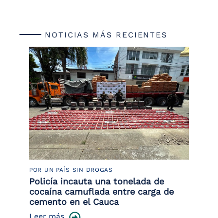
NOTICIAS MÁS RECIENTES
POR UN PAÍS SIN DROGAS
LU
Policía incauta una tonelada de
Tr
cocaína camuflada entre carga de
pr
cemento en el Cauca
lo
Leer más
Le