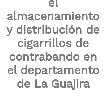
el
the
screen
almacenamiento
reader
to
help
y distribución de
you
navigate
and
cigarrillos de
interact
with
the
contrabando en
content.
el departamento
de La Guajira