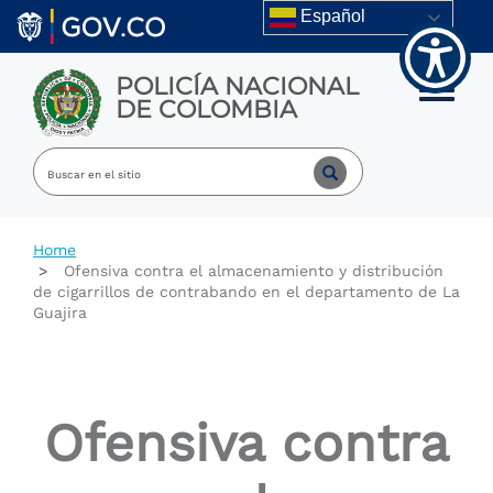
Welcome
Skip to main content
Español
to
All
in
POLICÍA NACIONAL
One
Toggle m
DE COLOMBIA
Accessibility
screen
reader.
To
start
the
All
Home
in
Ofensiva contra el almacenamiento y distribución
One
de cigarrillos de contrabando en el departamento de La
Accessibility
Guajira
screen
reader,
press
"Ctrl
+
Ofensiva contra
/".
This
shortcut
activates