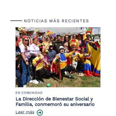
NOTICIAS MÁS RECIENTES
EN COMUNIDAD
PO
 la
La Dirección de Bienestar Social y
Po
Familia, conmemoró su aniversario
co
ce
Leer más