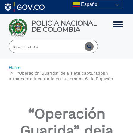
Skip to main content
Español
POLICÍA NACIONAL
Toggle m
DE COLOMBIA
Home
“Operación Guarida” deja siete capturados y
armamento incautado en la comuna 6 de Popayán
“Operación
Guarida” deja