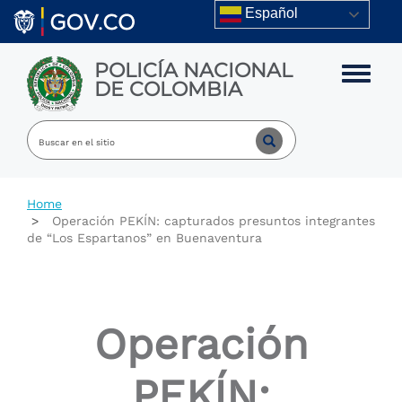
Skip to main content
Español
POLICÍA NACIONAL
Toggle m
DE COLOMBIA
Home
Operación PEKÍN: capturados presuntos integrantes
de “Los Espartanos” en Buenaventura
Operación
PEKÍN: