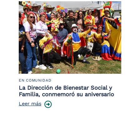
EN COMUNIDAD
PO
 la
La Dirección de Bienestar Social y
Po
Familia, conmemoró su aniversario
co
ce
Leer más
Le