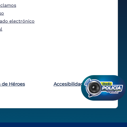
eclamos
so
tado electrónico
al
n de Héroes
Accesibilidad