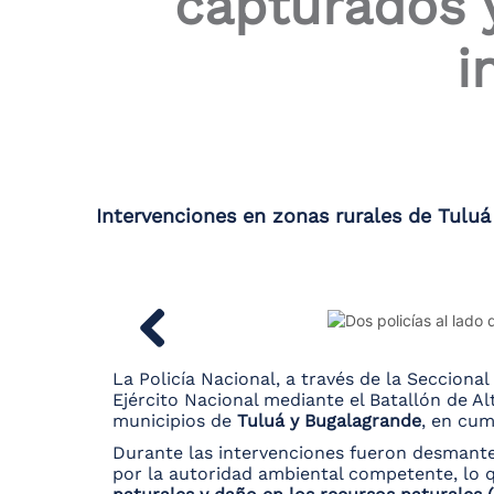
capturados 
the
screen
i
reader
to
help
you
navigate
and
interact
with
Intervenciones en zonas rurales de Tuluá
the
content.
La Policía Nacional, a través de la Secciona
Ejército Nacional mediante el Batallón de Al
municipios de
Tuluá y Bugalagrande
, en cum
Durante las intervenciones fueron desmant
por la autoridad ambiental competente, lo 