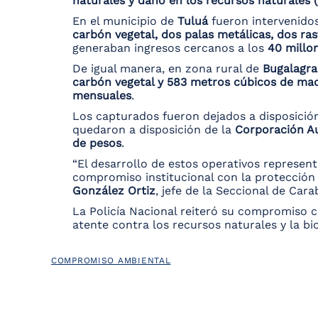
naturales y daño en los recursos naturales (
En el municipio de
Tuluá
fueron intervenidos
carbón vegetal, dos palas metálicas, dos ras
generaban ingresos cercanos a los
40 millo
De igual manera, en zona rural de
Bugalagr
carbón vegetal y 583 metros cúbicos de ma
mensuales
.
Los capturados fueron dejados a disposició
quedaron a disposición de la
Corporación Au
de pesos
.
“El desarrollo de estos operativos representa
compromiso institucional con la protección 
González Ortiz
, jefe de la Seccional de Car
La Policía Nacional reiteró su compromiso c
atente contra los recursos naturales y la bio
COMPROMISO AMBIENTAL