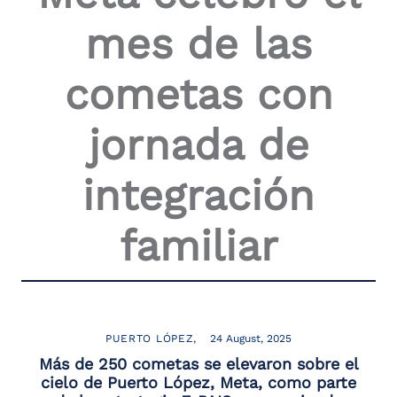
the
mes de las
screen
reader
to
cometas con
help
you
navigate
jornada de
and
interact
with
integración
the
content.
familiar
PUERTO LÓPEZ
24 August, 2025
Más de 250 cometas se elevaron sobre el
cielo de Puerto López, Meta, como parte