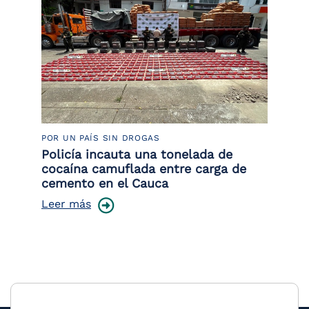
POR UN PAÍS SIN DROGAS
LU
Policía incauta una tonelada de
Tr
cocaína camuflada entre carga de
pr
cemento en el Cauca
lo
Leer más
Le