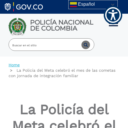
Welcome
Skip to main content
Español
to
All
in
POLICÍA NACIONAL
One
Toggle m
DE COLOMBIA
Accessibility
screen
reader.
To
start
the
All
Home
in
La Policía del Meta celebró el mes de las cometas
One
con jornada de integración familiar
Accessibility
screen
reader,
press
"Ctrl
La Policía del
+
/".
This
Meta celebró el
shortcut
activates