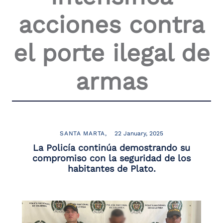
the
acciones contra
screen
reader
to
el porte ilegal de
help
you
navigate
armas
and
interact
with
the
content.
SANTA MARTA
22 January, 2025
La Policía continúa demostrando su
compromiso con la seguridad de los
habitantes de Plato.