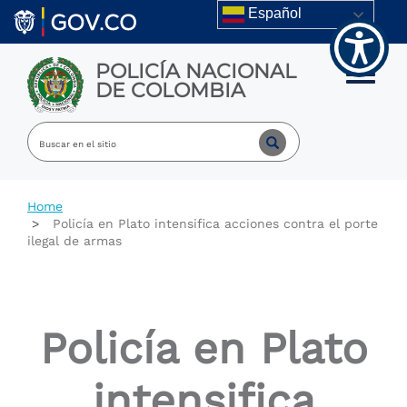
Welcome
Skip to main content
Español
to
All
in
POLICÍA NACIONAL
One
Toggle m
DE COLOMBIA
Accessibility
screen
reader.
To
start
the
All
Home
in
Policía en Plato intensifica acciones contra el porte
One
ilegal de armas
Accessibility
screen
reader,
press
"Ctrl
Policía en Plato
+
/".
This
intensifica
shortcut
activates