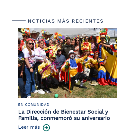
NOTICIAS MÁS RECIENTES
EN COMUNIDAD
PO
 la
La Dirección de Bienestar Social y
Po
Familia, conmemoró su aniversario
co
ce
Leer más
Le