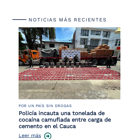
NOTICIAS MÁS RECIENTES
POR UN PAÍS SIN DROGAS
LU
Policía incauta una tonelada de
Tr
cocaína camuflada entre carga de
pr
cemento en el Cauca
lo
Leer más
Le