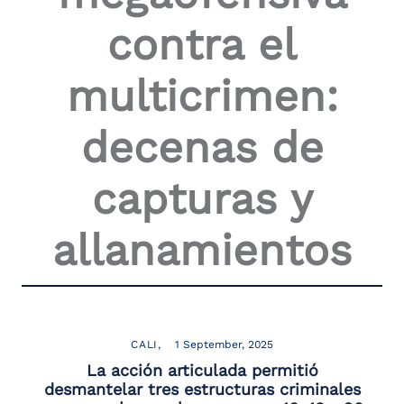
the
contra el
screen
reader
to
multicrimen:
help
you
navigate
decenas de
and
interact
with
capturas y
the
content.
allanamientos
CALI
1 September, 2025
La acción articulada permitió
desmantelar tres estructuras criminales