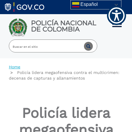
Welcome
Skip to main content
Español
to
All
in
POLICÍA NACIONAL
One
Toggle m
DE COLOMBIA
Accessibility
screen
reader.
To
start
the
All
Home
in
Policía lidera megaofensiva contra el multicrimen:
One
decenas de capturas y allanamientos
Accessibility
screen
reader,
press
"Ctrl
Policía lidera
+
/".
This
megaofensiva
shortcut
activates