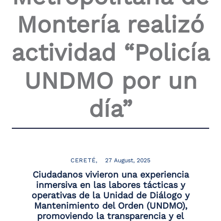
the
Montería realizó
screen
reader
to
actividad “Policía
help
you
navigate
UNDMO por un
and
interact
with
día”
the
content.
CERETÉ
27 August, 2025
Ciudadanos vivieron una experiencia
inmersiva en las labores tácticas y
operativas de la Unidad de Diálogo y
Mantenimiento del Orden (UNDMO),
promoviendo la transparencia y el