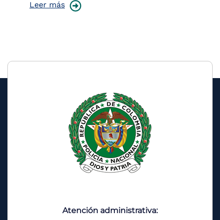
Leer más
Le
Atención administrativa: