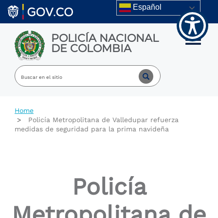
Welcome
Skip to main content
Español
to
All
in
POLICÍA NACIONAL
One
Toggle m
DE COLOMBIA
Accessibility
screen
reader.
To
start
the
All
Home
in
Policía Metropolitana de Valledupar refuerza
One
medidas de seguridad para la prima navideña
Accessibility
screen
reader,
press
"Ctrl
Policía
+
/".
This
Metropolitana de
shortcut
activates