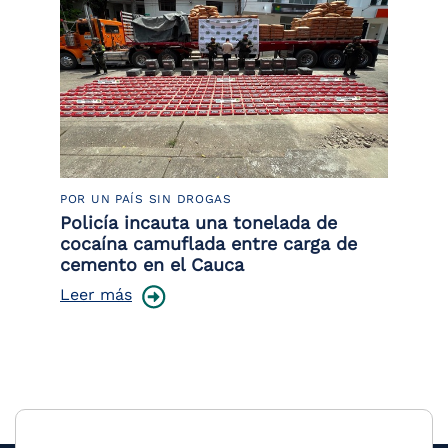
POR UN PAÍS SIN DROGAS
LU
Policía incauta una tonelada de
Tr
cocaína camuflada entre carga de
pr
cemento en el Cauca
lo
Leer más
Le