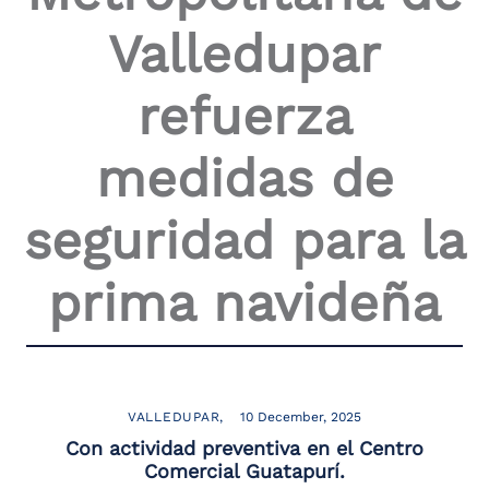
the
Valledupar
screen
reader
to
refuerza
help
you
navigate
medidas de
and
interact
with
seguridad para la
the
content.
prima navideña
VALLEDUPAR
10 December, 2025
Con actividad preventiva en el Centro
Comercial Guatapurí.