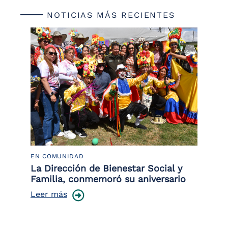
NOTICIAS MÁS RECIENTES
EN COMUNIDAD
PO
 la
La Dirección de Bienestar Social y
Po
Familia, conmemoró su aniversario
co
ce
Leer más
Le