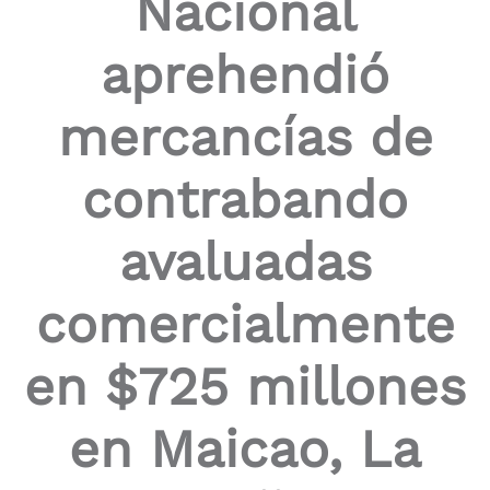
Nacional
the
screen
aprehendió
reader
to
help
mercancías de
you
navigate
and
contrabando
interact
with
the
avaluadas
content.
comercialmente
en $725 millones
en Maicao, La