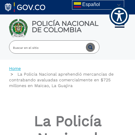
Welcome
Skip to main content
Español
to
All
in
POLICÍA NACIONAL
One
Toggle m
DE COLOMBIA
Accessibility
screen
reader.
To
start
the
All
Home
in
La Policía Nacional aprehendió mercancías de
One
contrabando avaluadas comercialmente en $725
Accessibility
millones en Maicao, La Guajira
screen
reader,
press
"Ctrl
+
La Policía
/".
This
shortcut
activates