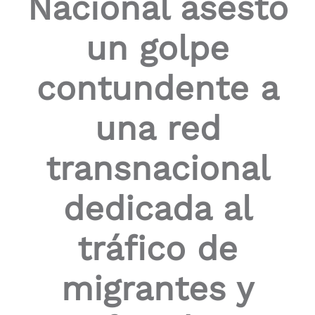
Nacional asestó
the
screen
un golpe
reader
to
help
contundente a
you
navigate
and
una red
interact
with
the
transnacional
content.
dedicada al
tráfico de
migrantes y