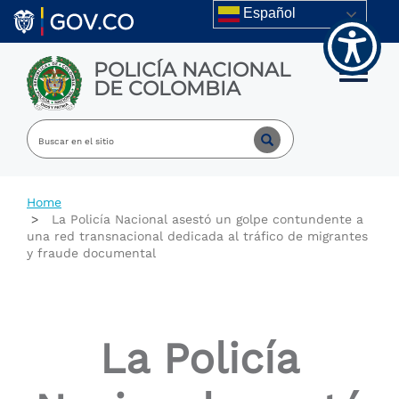
Welcome
Skip to main content
Español
to
All
in
POLICÍA NACIONAL
One
Toggle m
DE COLOMBIA
Accessibility
screen
reader.
To
start
the
All
Home
in
La Policía Nacional asestó un golpe contundente a
One
una red transnacional dedicada al tráfico de migrantes
Accessibility
y fraude documental
screen
reader,
press
"Ctrl
+
La Policía
/".
This
shortcut
activates