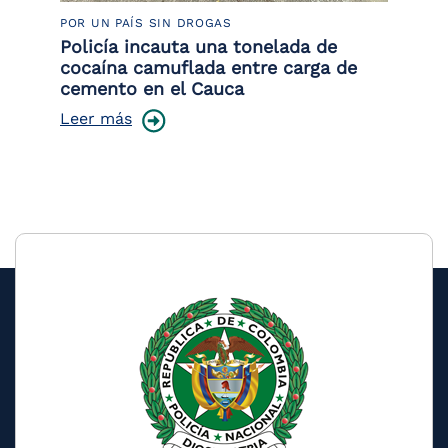
POR UN PAÍS SIN DROGAS
LU
Policía incauta una tonelada de
Tr
cocaína camuflada entre carga de
pr
cemento en el Cauca
lo
Leer más
Le