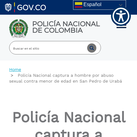
Welcome
Skip to main content
Español
to
All
in
POLICÍA NACIONAL
One
Toggle m
DE COLOMBIA
Accessibility
screen
reader.
To
start
the
All
Home
in
Policía Nacional captura a hombre por abuso
One
sexual contra menor de edad en San Pedro de Urabá
Accessibility
screen
reader,
press
"Ctrl
Policía Nacional
+
/".
This
captura a
shortcut
activates