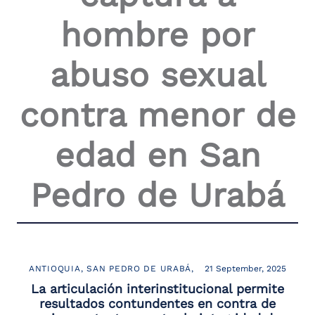
the
hombre por
screen
reader
to
abuso sexual
help
you
navigate
contra menor de
and
interact
with
edad en San
the
content.
Pedro de Urabá
ANTIOQUIA
SAN PEDRO DE URABÁ
21 September, 2025
La articulación interinstitucional permite
resultados contundentes en contra de