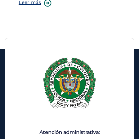
Leer más
Le
Atención administrativa: