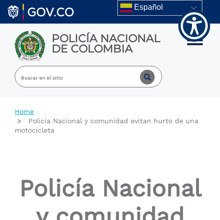
Welcome
Skip to main content
Español
to
All
in
POLICÍA NACIONAL
One
Toggle m
DE COLOMBIA
Accessibility
screen
reader.
To
start
the
All
Home
in
Policía Nacional y comunidad evitan hurto de una
One
motocicleta
Accessibility
screen
reader,
press
"Ctrl
Policía Nacional
+
/".
This
y comunidad
shortcut
activates