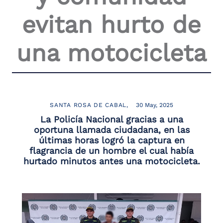
the
evitan hurto de
screen
reader
to
una motocicleta
help
you
navigate
and
interact
with
the
SANTA ROSA DE CABAL
30 May, 2025
content.
La Policía Nacional gracias a una
oportuna llamada ciudadana, en las
últimas horas logró la captura en
flagrancia de un hombre el cual había
hurtado minutos antes una motocicleta.