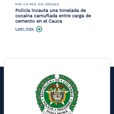
POR UN PAÍS SIN DROGAS
LU
Policía incauta una tonelada de
Tr
cocaína camuflada entre carga de
pr
cemento en el Cauca
lo
Leer más
Le