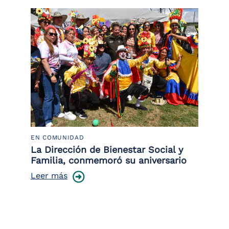
EN COMUNIDAD
PO
 la
La Dirección de Bienestar Social y
Po
Familia, conmemoró su aniversario
co
ce
Leer más
Le