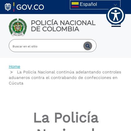
Welcome
Skip to main content
Español
to
All
in
POLICÍA NACIONAL
One
Toggle m
DE COLOMBIA
Accessibility
screen
reader.
To
start
the
All
Home
in
La Policía Nacional continúa adelantando controles
One
aduaneros contra el contrabando de confecciones en
Accessibility
Cúcuta
screen
reader,
press
"Ctrl
+
La Policía
/".
This
shortcut
activates