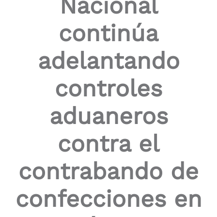
Nacional
the
screen
continúa
reader
to
help
adelantando
you
navigate
and
controles
interact
with
the
aduaneros
content.
contra el
contrabando de
confecciones en