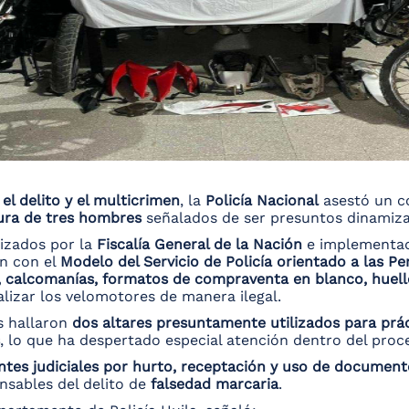
el delito y el multicrimen
, la
Policía Nacional
asestó un c
ura de tres hombres
señalados de ser presuntos dinamizad
rizados por la
Fiscalía General de la Nación
e implementad
ón con el
Modelo del Servicio de Policía orientado a las Per
, calcomanías, formatos de compraventa en blanco, huell
alizar los velomotores de manera ilegal.
s hallaron
dos altares presuntamente utilizados para prác
, lo que ha despertado especial atención dentro del proce
tes judiciales por hurto, receptación y uso de document
sables del delito de
falsedad marcaria
.