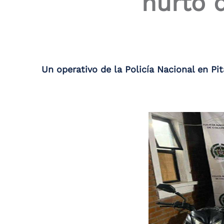
hurto d
the
screen
reader
to
help
you
navigate
Un operativo de la Policía Nacional en Pi
and
interact
with
the
content.