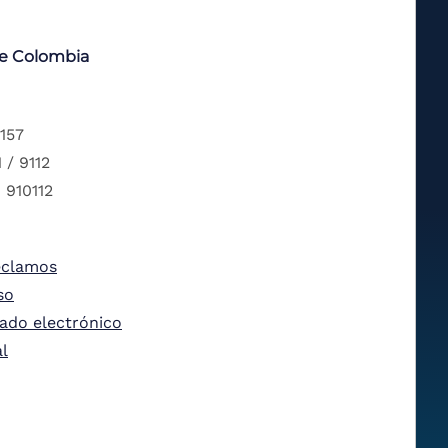
de Colombia
 157
 / 9112
 910112
eclamos
so
tado electrónico
al